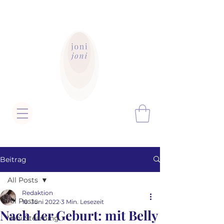
Beitrag
All Posts
Redaktion
All Posts
18. Juni 2022
3 Min. Lesezeit
Nach der Geburt: mit Belly
Yoni Steaming