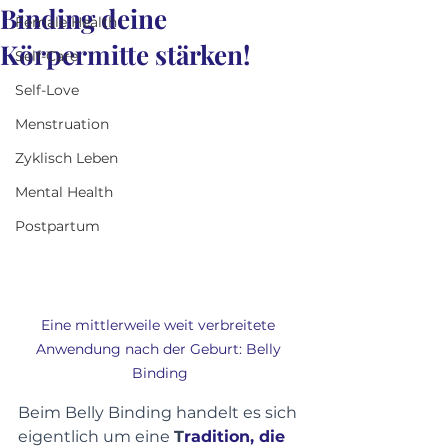
Binding deine
Female Health
Körpermitte stärken!
Self-Care
Self-Love
Menstruation
Zyklisch Leben
Mental Health
Postpartum
Eine mittlerweile weit verbreitete 
Anwendung nach der Geburt: Belly 
Binding
Beim Belly Binding handelt es sich 
eigentlich um eine 
T
radition, die 