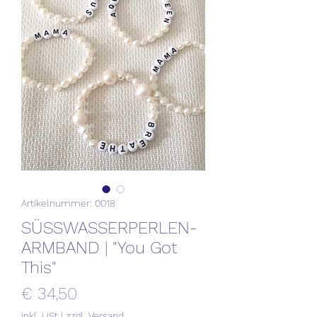
Artikelnummer: 0018
SÜSSWASSERPERLEN-
ARMBAND | "You Got
This"
Preis
€ 34,50
inkl. USt
|
zzgl. Versand