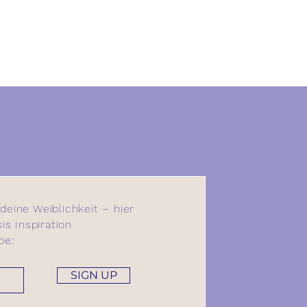
 deine Weiblichkeit – hier
s Inspiration
be:
SIGN UP