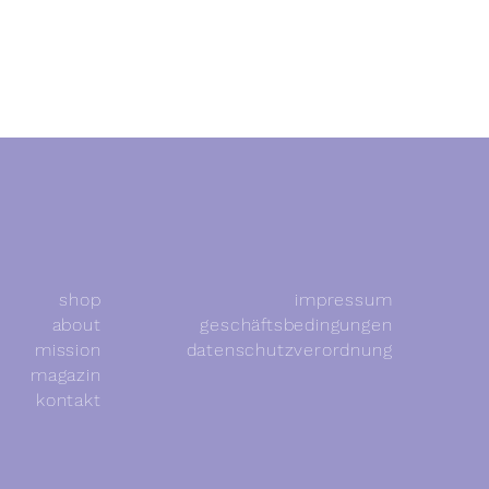
shop
impressum
about
geschäftsbedingungen
mission
datenschutzverordnung
magazin
kontakt