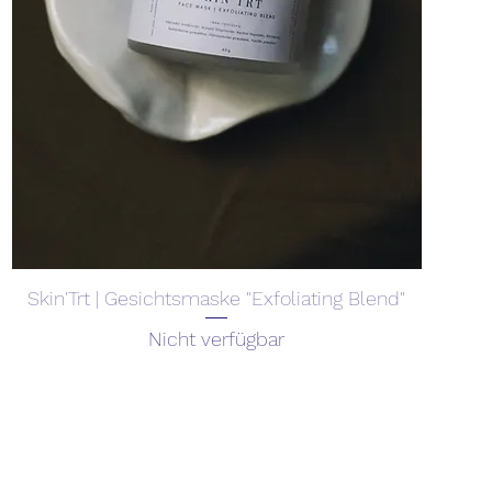
Skin'Trt | Gesichtsmaske "Exfoliating Blend"
Nicht verfügbar