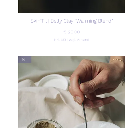
Skin'Trt | Belly Clay "Warming Blend"
Preis
€ 20,00
inkl. USt
|
zzgl. Versand
Neu