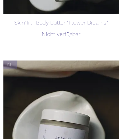
Skin'Trt | Body Butter "Flower Dreams"
Nicht verfügbar
Neu