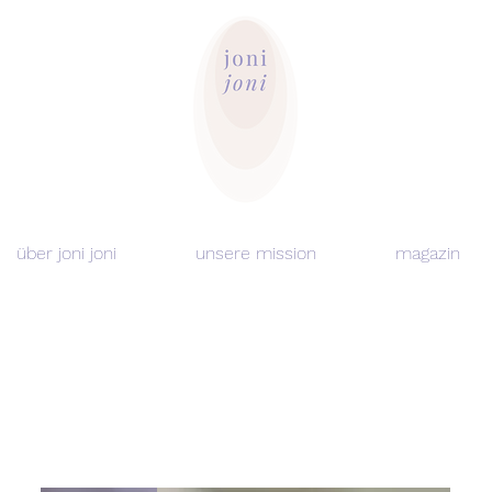
über joni joni
unsere mission
magazin
🌿 KRÄUTERMISCHUNGEN
🪑
STEAMING CHAIRS
🎁