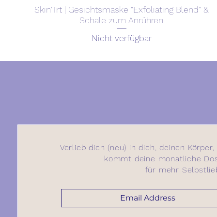
Skin'Trt | Gesichtsmaske "Exfoliating Blend" &
Schale zum Anrühren
Nicht verfügbar
Join Joni Joni!
Verlieb dich (neu) in dich, deinen Körper,
kommt deine monatliche Dosi
für mehr Selbstlie