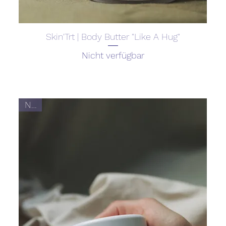
Skin'Trt | Body Butter "Like A Hug"
Nicht verfügbar
Neu