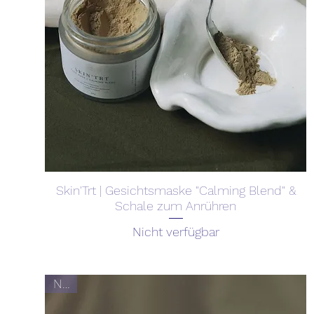
Skin'Trt | Gesichtsmaske "Calming Blend" &
Schale zum Anrühren
Nicht verfügbar
Neu