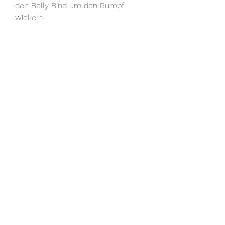
den Belly Bind um den Rumpf
wickeln.
Inhaltsstoffe
Braune Siegelerde
Rügender Heilkreide
Lavendel gemahlen
Join Joni Joni!
Verlieb dich (neu) in dich, deinen
Körper, deine Weiblichkeit – hier
kommt deine monatliche Dosis
Inspiration
für mehr Selbstliebe: