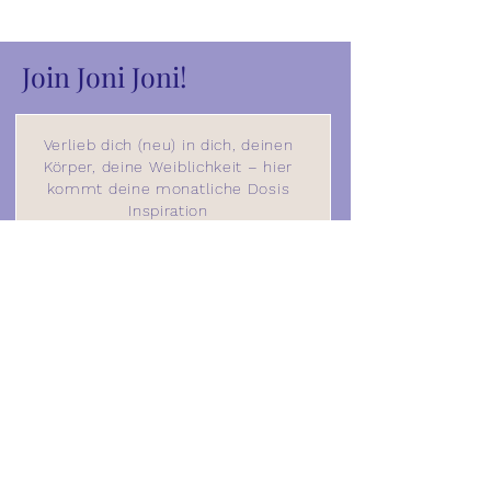
Join Joni Joni!
Verlieb dich (neu) in dich, deinen
Körper, deine Weiblichkeit – hier
kommt deine monatliche Dosis
Inspiration
für mehr Selbstliebe:
SIGN UP
shop
impressum
about
geschäftsbedingungen