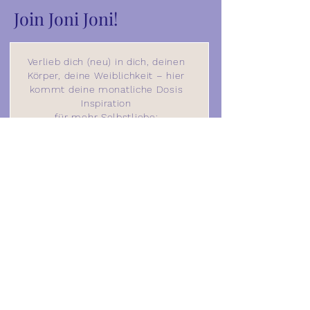
Join Joni Joni!
Verlieb dich (neu) in dich, deinen
Körper, deine Weiblichkeit – hier
kommt deine monatliche Dosis
Inspiration
für mehr Selbstliebe:
SIGN UP
shop
impressum
about
geschäftsbedingungen
mission
datenschutzverordnung
magazin
kontakt